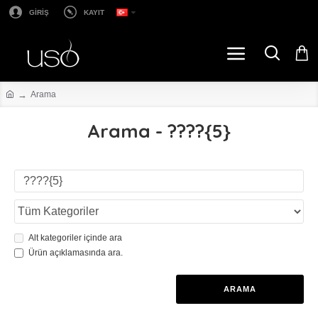
GİRİŞ
KAYIT
Arama
Arama - ????{5}
Alt kategoriler içinde ara
Ürün açıklamasında ara.
ARAMA